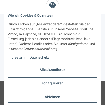
Wie wir Cookies & Co nutzen
Durch Klicken auf „Alle akzeptieren“ gestatten Sie den
Einsatz folgender Dienste auf unserer Website: YouTube,
Informationen
Vimeo, ReCaptcha, SHOPVOTE. Sie können die
Einstellung jederzeit ändern (Fingerabdruck-Icon links
Gesetzliche Informationen
unten). Weitere Details finden Sie unter
Konfigurieren
und
in unserer
Datenschutzerklärung
.
Impressum
|
Datenschutz
Vertrag widerrufen
Alle akzeptieren
* Gemäß §19 UStG wird keine Umsatzsteuer berechnet, zzgl.
Versand
Konfigurieren
© Copyright und Urheberrecht 2026 www.architekturgrafik-jaehnig.de,
Jens Jähnig/ M. Hartwich
Besucherzähler: 47215
* Alle Preise excl.
gesetzl. Mehrwertsteuer zzgl. Versandkosten und ggf.
Ablehnen
Nachnahmegebühren, wenn nicht anders beschrieben --- Alle Rechte
vorbehalten.